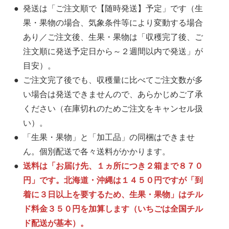
発送は「ご注文順で【随時発送】予定」です（生
果・果物の場合、気象条件等により変動する場合
あり／ご注文後、生果・果物は「収穫完了後、ご
注文順に発送予定日から～２週間以内で発送」が
目安）。
ご注文完了後でも、収穫量に比べてご注文数が多
い場合は発送できませんので、あらかじめご了承
ください（在庫切れのためご注文をキャンセル扱
い）。
「生果・果物」と「加工品」の同梱はできませ
ん。個別配送で各々送料がかかります。
送料は「お届け先、１ヵ所につき２箱まで８７０
円」です。北海道・沖縄は１４５０円ですが「到
着に３日以上を要するため、生果・果物」はチル
ド料金３５０円を加算します（いちごは全国チル
ド配送が基本）。