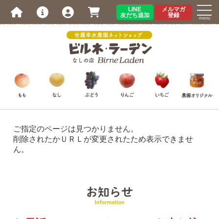
LINE
メルマガ
友だち追加
登録
menu
ご指定のページは見つかりません。
削除されたかＵＲＬが変更されたため表示できませ
ん。
お