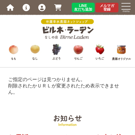
LINE
メルマガ
友だち追加
登録
menu
ご指定のページは見つかりません。
削除されたかＵＲＬが変更されたため表示できませ
ん。
お