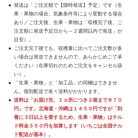
発送は「ご注文順で【随時発送】予定」です（生
果・果物の場合、気象条件等により変動する場合
あり／ご注文後、生果・果物は「収穫完了後、ご
注文順に発送予定日から～２週間以内で発送」が
目安）。
ご注文完了後でも、収穫量に比べてご注文数が多
い場合は発送できませんので、あらかじめご了承
ください（在庫切れのためご注文をキャンセル扱
い）。
「生果・果物」と「加工品」の同梱はできませ
ん。個別配送で各々送料がかかります。
送料は「お届け先、１ヵ所につき２箱まで８７０
円」です。北海道・沖縄は１４５０円ですが「到
着に３日以上を要するため、生果・果物」はチル
ド料金３５０円を加算します（いちごは全国チル
ド配送が基本）。